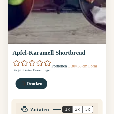
Apfel-Karamell Shortbread
Portionen
1
30×38 cm Form
Bis jetzt keine Bewertungen
Drucken
Zutaten
1x
2x
3x