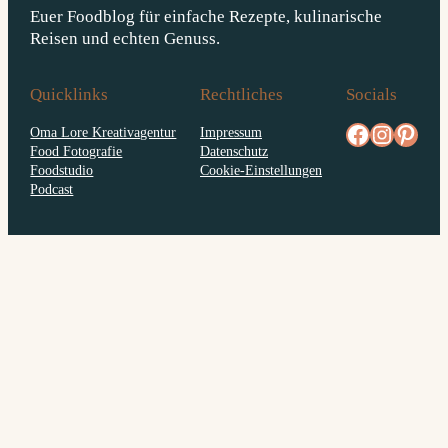
Euer Foodblog für einfache Rezepte, kulinarische
Reisen und echten Genuss.
Quicklinks
Rechtliches
Socials
facebook.com/diejungskochenundbacken
Instagram
pinterest.com/diejungs
Oma Lore Kreativagentur
Impressum
Food Fotografie
Datenschutz
Foodstudio
Cookie-Einstellungen
Podcast