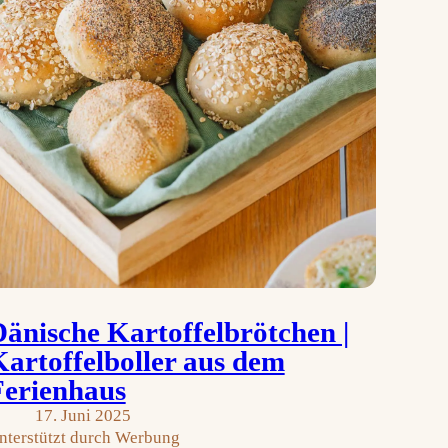
änische Kartoffelbrötchen |
artoffelboller aus dem
Ferienhaus
17. Juni 2025
nterstützt durch Werbung