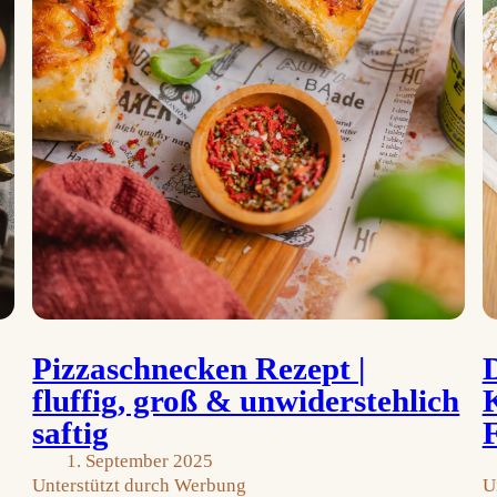
Pizzaschnecken Rezept |
D
fluffig, groß & unwiderstehlich
K
saftig
1. September 2025
Unterstützt durch Werbung
U