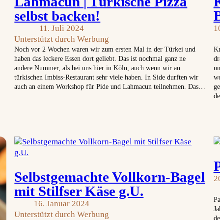
Lahmacun | Türkische Pizza
selbst backen!
11. Juli 2024
1
Unterstützt durch Werbung
Noch vor 2 Wochen waren wir zum ersten Mal in der Türkei und
Kn
haben das leckere Essen dort geliebt. Das ist nochmal ganz ne
dr
andere Nummer, als bei uns hier in Köln, auch wenn wir an
un
türkischen Imbiss-Restaurant sehr viele haben. In Side durften wir
we
auch an einem Workshop für Pide und Lahmacun teilnehmen. Das…
ge
d
Selbstgemachte Vollkorn-Bagel
2
mit Stilfser Käse g.U.
Pa
16. Januar 2024
Ja
Unterstützt durch Werbung
de