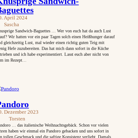
Knusprige Sandwich-
Baguettes
0. April 2024
Sascha
usprige Sandwich-Baguettes … Wer von euch hat da auch Lust
auf? Wir hatten vor ein paar Tagen solch einen Heißhunger darauf
d gleichzeitig Lust, mal wieder einen richtig guten Teig mit
nig Hefe zuzubereiten. Das hat mich dann sofort in die Küche
trieben und ich habe experimentiert. Lasst euch aber nicht von
em im Rezept…
Pandoro
0. Dezember 2023
Torsten
ndoro … das italienische Weihnachtsgebäck. Schon vor vielen
hren haben wir einmal ein Pandoro gebacken und uns sofort in
n tollen Geschmack und die saftige Konsistenz verliebt. Damals