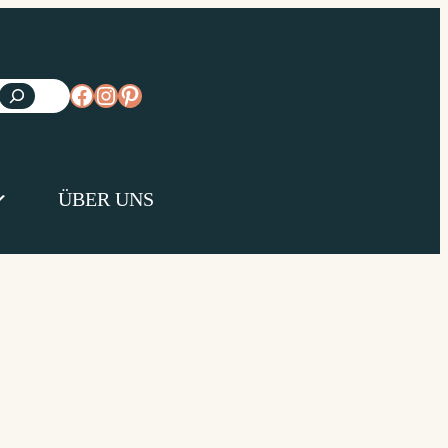
https://www.facebook.com/diejungsk
https://www.instagram.com/diejun
https://www.pinterest.de/diejungs
ÜBER UNS