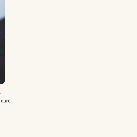
e
 eure
?