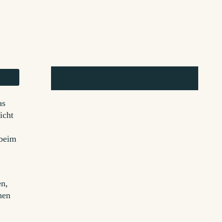
as
icht
 beim
en,
nen