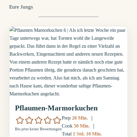
Eure Jungs
Pflaumen-Marmorkuchen
Minuten
Prep
20
Min.
Minuten
Cook
50
Min.
Bis jetzt keine Bewertungen
Stunde
Minuten
Total
1
Std.
10
Min.