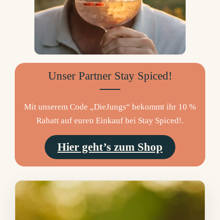
Unser Partner Stay Spiced!
Mit unserem Code „DieJungs“ bekommt ihr 10 %
Rabatt auf euren Einkauf bei Stay Spiced!.
Hier geht’s zum Shop