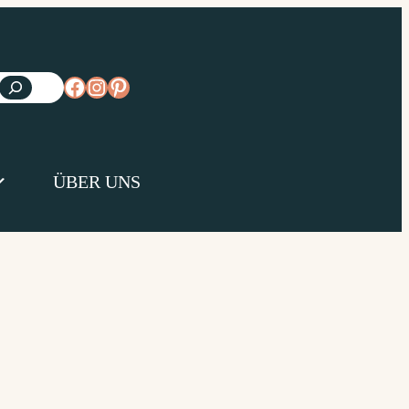
https://www.facebook.com/diejungsk
https://www.instagram.com/diejun
https://www.pinterest.de/diejungs
ÜBER UNS