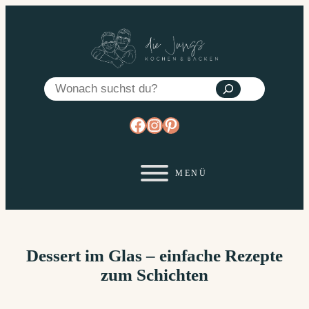
Zum
Inhalt
springen
Suchen
https://www.facebook.co
https://www.instagram
https://www.pinterest
Dessert im Glas – einfache Rezepte
zum Schichten