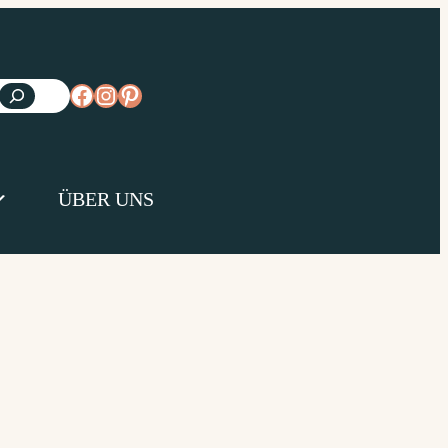
https://www.facebook.com/diejungsk
https://www.instagram.com/diejun
https://www.pinterest.de/diejungs
ÜBER UNS