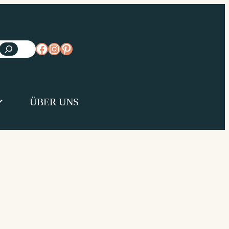
https://www.facebook.com/diejungsk
https://www.instagram.com/diejun
https://www.pinterest.de/diejungs
ÜBER UNS