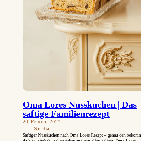
Oma Lores Nusskuchen | Das
saftige Familienrezept
20. Februar 2025
Sascha
Saftiger Nusskuchen nach Oma Lores Rezept – genau den bekom
du hier: einfach, gelingsicher und von allen geliebt. Oma Lores