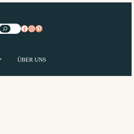
https://www.facebook.com/diejungsk
https://www.instagram.com/diejun
https://www.pinterest.de/diejungs
ÜBER UNS