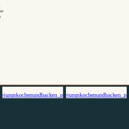
.
rer
a