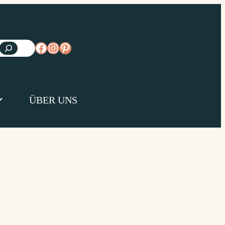
https://www.facebook.com/diejungsk
https://www.instagram.com/diejun
https://www.pinterest.de/diejungs
ÜBER UNS