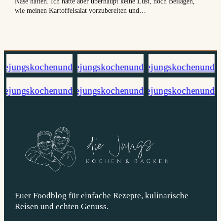
Nase hatten. Ich hatte aber überhaupt keine Lust, noch Beilagen,
wie meinen Kartoffelsalat vorzubereiten und…
Euer Foodblog für einfache Rezepte, kulinarische
Reisen und echten Genuss.