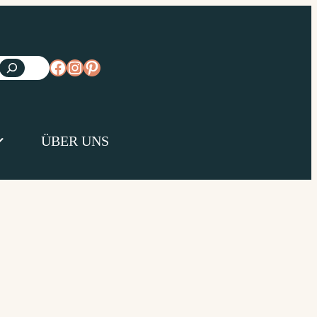
https://www.facebook.com/diejungsk
https://www.instagram.com/diejun
https://www.pinterest.de/diejungs
ÜBER UNS