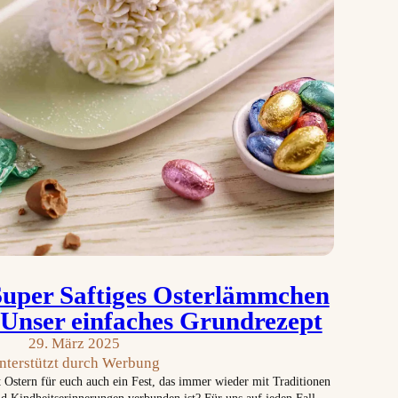
Super Saftiges Osterlämmchen
 Unser einfaches Grundrezept
29. März 2025
nterstützt durch Werbung
t Ostern für euch auch ein Fest, das immer wieder mit Traditionen
d Kindheitserinnerungen verbunden ist? Für uns auf jeden Fall.