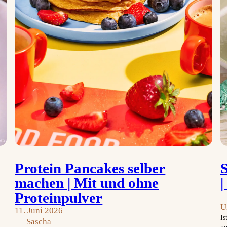
Protein Pancakes selber
machen | Mit und ohne
|
Proteinpulver
U
11. Juni 2026
Is
Sascha
un