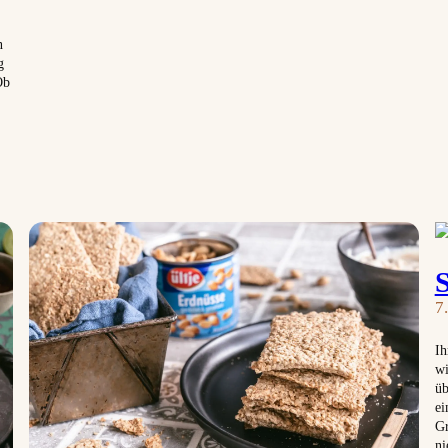
n
g
Ob
7
Ih
wi
üb
ei
Gr
ni