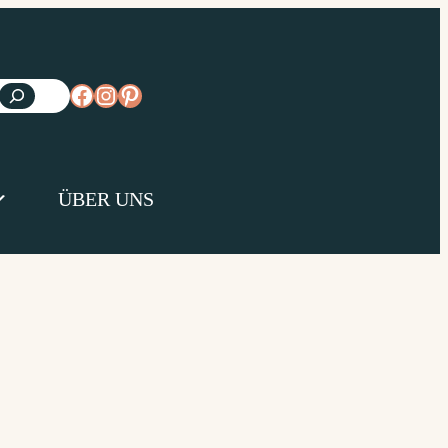
https://www.facebook.com/diejungsk
https://www.instagram.com/diejun
https://www.pinterest.de/diejungs
ÜBER UNS