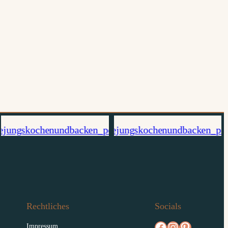
Rechtliches
Socials
facebook.com/diejungskochenundbacken
Instagram
pinterest.com/diejungs
Impressum