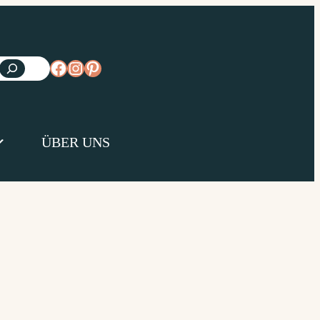
https://www.facebook.com/diejungsk
https://www.instagram.com/diejun
https://www.pinterest.de/diejungs
ÜBER UNS