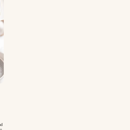
nd
nü