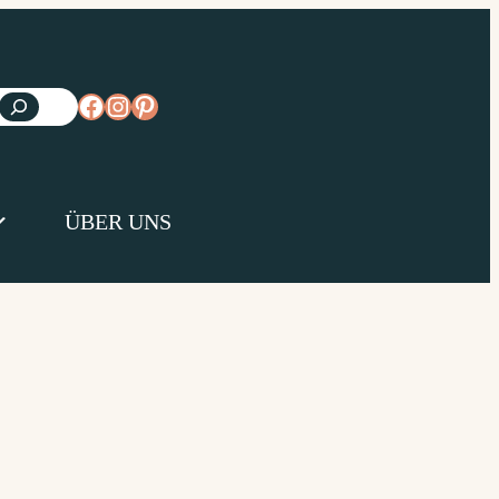
https://www.facebook.com/diejungsk
https://www.instagram.com/diejun
https://www.pinterest.de/diejungs
ÜBER UNS