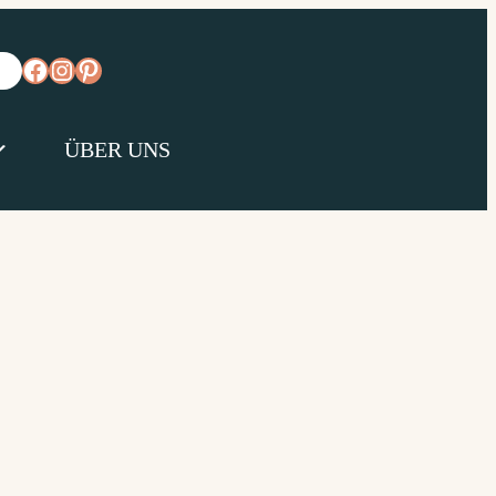
https://www.facebook.com/diejungskochen
https://www.instagram.com/diejungskoc
https://www.pinterest.de/diejungs/
ÜBER UNS