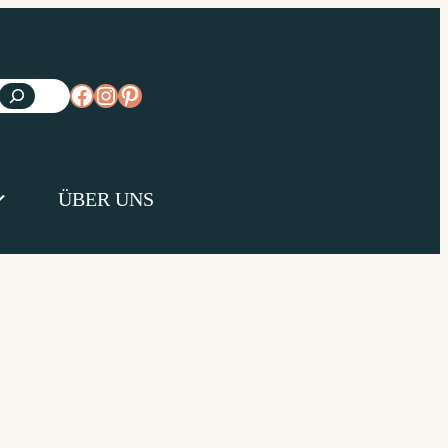
https://www.facebook.com/diejungsk
https://www.instagram.com/diejun
https://www.pinterest.de/diejungs
ÜBER UNS