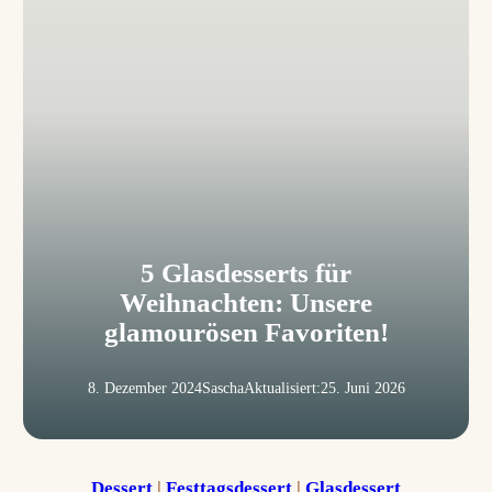
5 Glasdesserts für
Weihnachten: Unsere
glamourösen Favoriten!
8. Dezember 2024
Sascha
Aktualisiert:
25. Juni 2026
Dessert
 | 
Festtagsdessert
 | 
Glasdessert