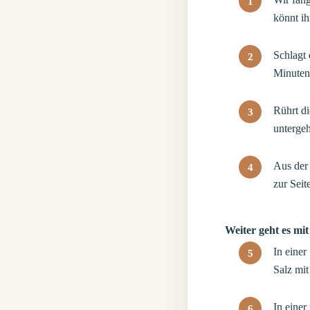
könnt i
Schlagt 
Minuten
Rührt d
unterge
Aus der 
zur Seit
Weiter geht es mi
In eine
Salz mi
In einer