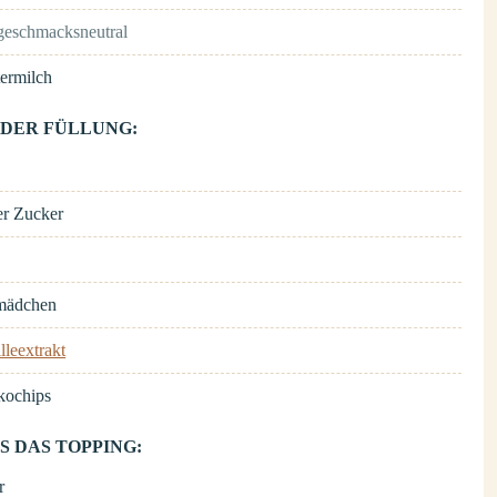
geschmacksneutral
termilch
 DER FÜLLUNG:
er Zucker
mädchen
lleextrakt
kochips
S DAS TOPPING:
r