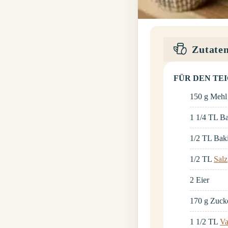
Zutate
FÜR DEN TEI
150
g
Mehl
1 1/4
TL
Ba
1/2
TL
Bak
1/2
TL
Salz
2
Eier
170
g
Zuck
1 1/2
TL
Va