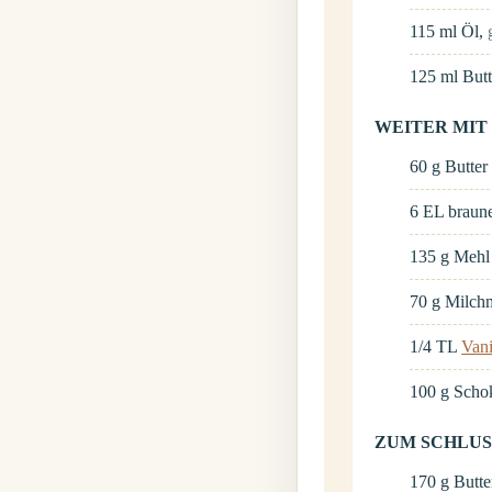
115
ml
Öl
,
125
ml
But
WEITER MIT
60
g
Butter
6
EL
braun
135
g
Mehl
70
g
Milch
1/4
TL
Vani
100
g
Scho
ZUM SCHLUS
170
g
Butte