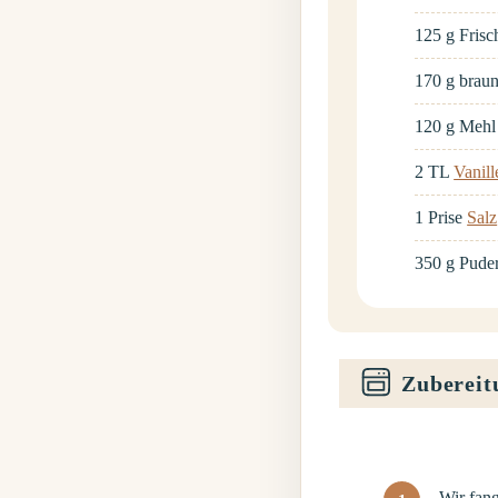
125
g
Frisc
170
g
braun
120
g
Mehl
2
TL
Vanill
1
Prise
Salz
350
g
Pude
Zubereit
Wir fang