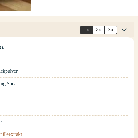
n
1x
2x
3x
G:
ckpulver
ing Soda
er
nilleextrakt