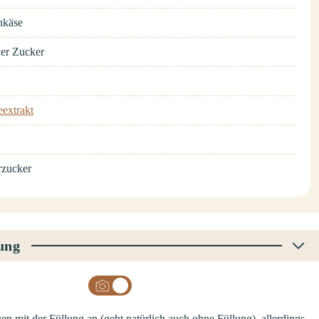
hkäse
er Zucker
eextrakt
rzucker
ung
en mit der Füllung an (geht natürlich auch ohne Füllung), allerdings