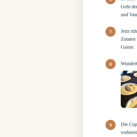
Gebt den
und Vani
Jetzt rü
Zutaten 
Ganze.
Wundert 
Die Cupc
vorberei