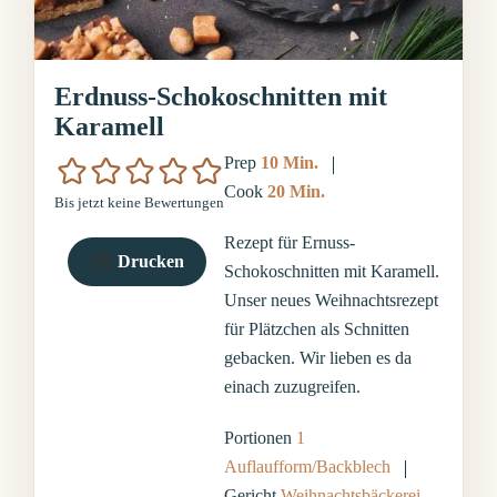
Erdnuss-Schokoschnitten mit
Karamell
Minuten
Prep
10
Min.
Minuten
Cook
20
Min.
Bis jetzt keine Bewertungen
Rezept für Ernuss-
Drucken
Schokoschnitten mit Karamell.
Unser neues Weihnachtsrezept
für Plätzchen als Schnitten
gebacken. Wir lieben es da
einach zuzugreifen.
Portionen
1
Auflaufform/Backblech
Gericht
Weihnachtsbäckerei