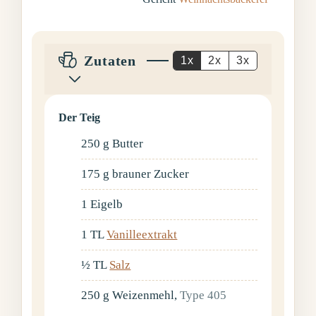
Zutaten
1x
2x
3x
Der Teig
250
g
Butter
175
g
brauner Zucker
1
Eigelb
1
TL
Vanilleextrakt
½
TL
Salz
250
g
Weizenmehl
,
Type 405