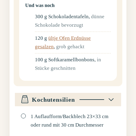
Und was noch
300
g
Schokoladentafeln
,
dünne
Schokolade bevorzugt
120
g
ültje Ofen Erdnüsse
gesalzen
,
grob gehackt
100
g
Softkaramellbonbons
,
in
Stücke geschnitten
Kochutensilien
▢
1 Auflaufform/Backblech 23×33 cm
oder rund mit 30 cm Durchmesser