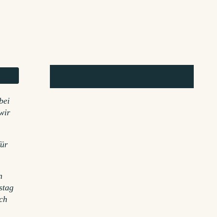
bei
wir
für
n
stag
uch