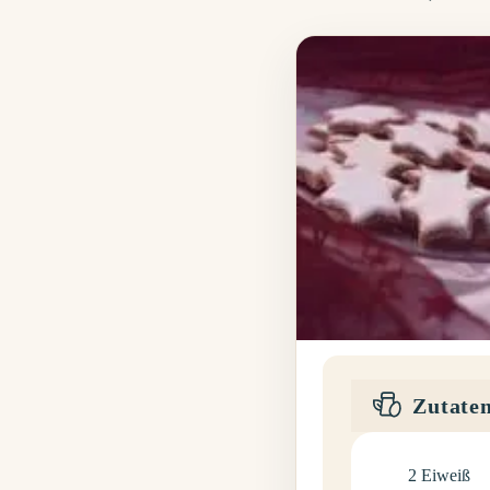
Zutate
2
Eiweiß