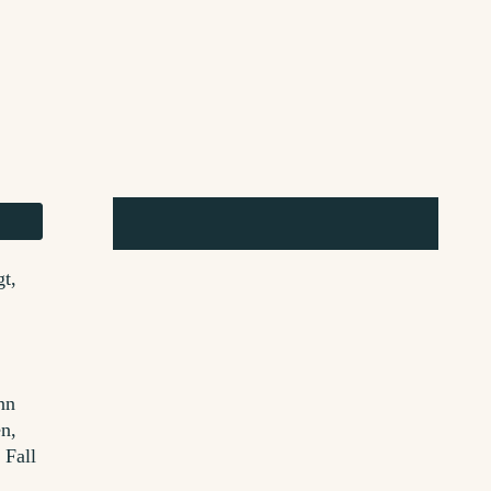
t,
nn
n,
 Fall