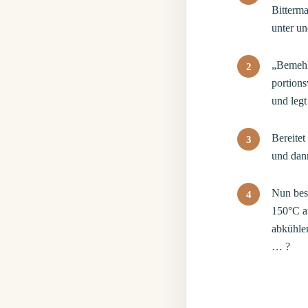
Bitterma
unter un
„Bemehlt
portions
und legt
Bereitet
und dann
Nun best
150°C a
abkühle
… ?