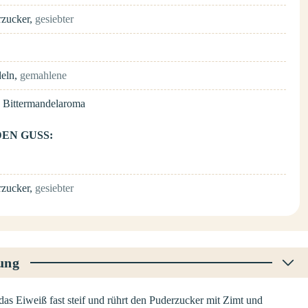
rzucker
,
gesiebter
eln
,
gemahlene
n
Bittermandelaroma
EN GUSS:
rzucker
,
gesiebter
ung
das Eiweiß fast steif und rührt den Puderzucker mit Zimt und