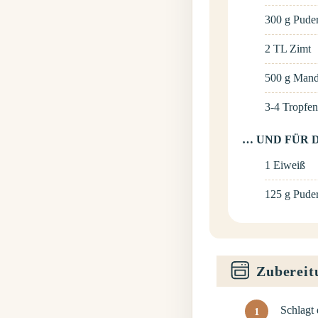
300
g
Pude
2
TL
Zimt
500
g
Mand
3-4
Tropfe
… UND FÜR D
1
Eiweiß
125
g
Pude
Zubereit
Schlagt 