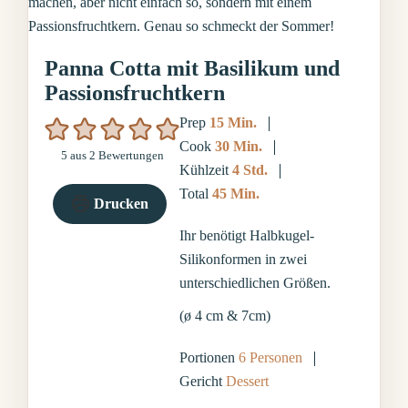
Panna Cotta mit Basilikum und
Passionsfruchtkern
Minuten
Prep
15
Min.
Minuten
Cook
30
Min.
5
aus
2
Bewertungen
Stunden
Kühlzeit
4
Std.
Minuten
Total
45
Min.
Drucken
Ihr benötigt Halbkugel-
Silikonformen in zwei
unterschiedlichen Größen.
(ø 4 cm & 7cm)
Portionen
6
Personen
Gericht
Dessert