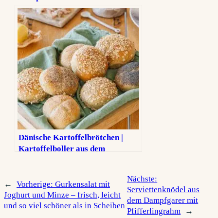
in Nordjütland
Dänische Kartoffelbrötchen |
Kartoffelboller aus dem
Ferienhaus
Nächste:
←
Vorherige:
Gurkensalat mit
Serviettenknödel aus
Joghurt und Minze – frisch, leicht
dem Dampfgarer mit
und so viel schöner als in Scheiben
Pfifferlingrahm
→