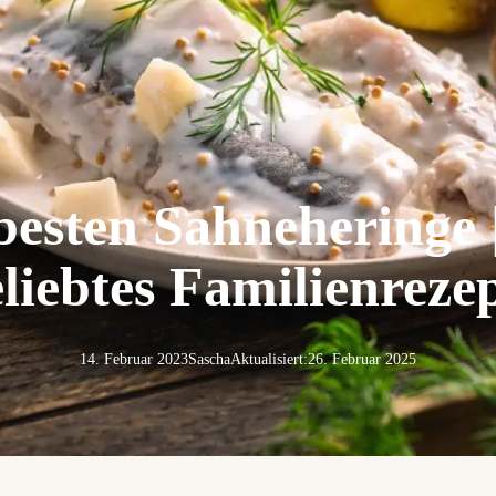
besten Sahneheringe 
liebtes Familienreze
14. Februar 2023
Sascha
Aktualisiert:
26. Februar 2025