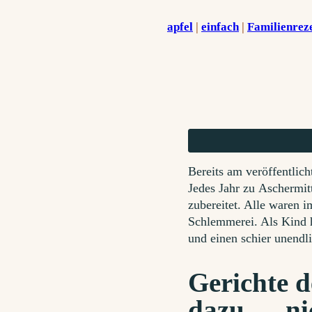
apfel
 | 
einfach
 | 
Familienrez
Bereits am veröffentlic
Jedes Jahr zu Aschermit
zubereitet. Alle waren i
Schlemmerei. Als Kind ha
und einen schier unendl
Gerichte d
dazu … ni