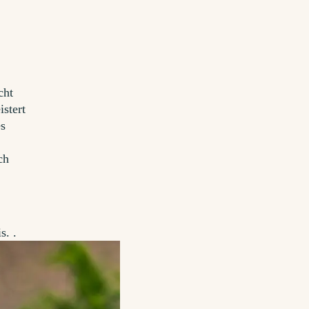
cht
istert
es
ch
s. .