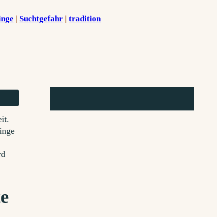
inge
 | 
Suchtgefahr
 | 
tradition
it.
inge
rd
te