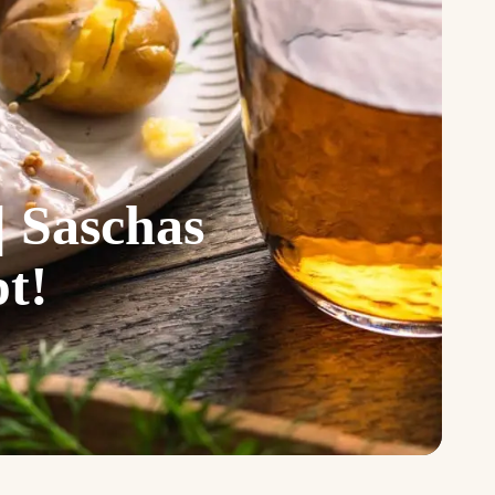
| Saschas
pt!