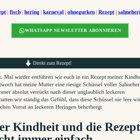
ept
 | 
fisch
 | 
hering
 | 
karneval
 | 
ohnegurken
 | 
Rezept
 | 
sahneher
WHATSAPP NEWSLETTER ABONNIEREN
Direkt zum Rezept!
ht. Mal wieder entführen wir euch in ein Rezept meiner Kindhe
twoch hat meine Mutter eine riesige Schüssel voller Sahneher
mmer absolut verrückt nach dieser unglaublich leckeren
tten wir ständig das Gefühl, dass diese Schüssel nie leer wi
ichen Vorrat an leckeren Heringen beherbergt
er Kindheit und die Rezep
cht immer einfach.