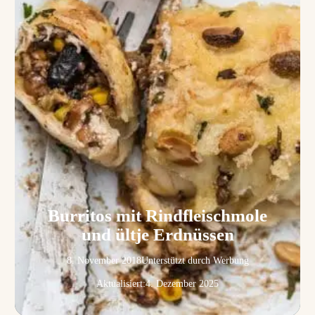
Burritos mit Rindfleischmole
und ültje Erdnüssen
8. November 2018
Unterstützt durch Werbung
Aktualisiert:
4. Dezember 2025