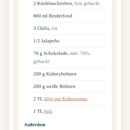
2
Knoblauchzehen
,
fein gehackt
800
ml
Rinderfond
3
Chilis
,
rot
1/2
Jalapeño
70
g
Schokolade
,
min. 70%,
gehackt
200
g
Kidneybohnen
200
g
weiße Bohnen
2
TL
ültje pur Erdnussmus
1
TL
Salz
Außerdem