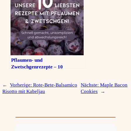
Pflaumen‑ und
Zwetschgenrezepte – 10
Lieblingsrezepte für den
Spätsommer
←
Vorherige:
Rote-Bete-Balsamico
Nächste:
Maple Bacon
Risotto mit Kabeljau
Cookies
→