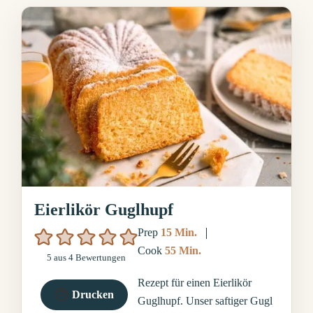
Eierlikör Guglhupf
Minuten
Prep
15
Min.
Minuten
Cook
55
Min.
5
aus
4
Bewertungen
Rezept für einen Eierlikör
Drucken
Guglhupf. Unser saftiger Gugl