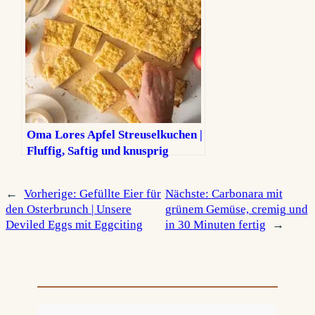
Oma Lores Apfel Streuselkuchen |
Fluffig, Saftig und knusprig
←
Vorherige:
Gefüllte Eier für
Nächste:
Carbonara mit
den Osterbrunch | Unsere
grünem Gemüse, cremig und
Deviled Eggs mit Eggciting
in 30 Minuten fertig
→