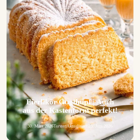
Eierlikör Guglhupf | Auch
aus der Kastenform perfekt!
30. März 2026
Torsten
Aktualisiert:
25. Juni 2026