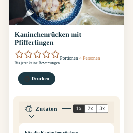
Kaninchenrücken mit
Pfifferlingen
Portionen
4
Personen
Bis jetzt keine Bewertungen
Drucken
Zutaten
1x
2x
3x
Für die Kaninchenrücken: