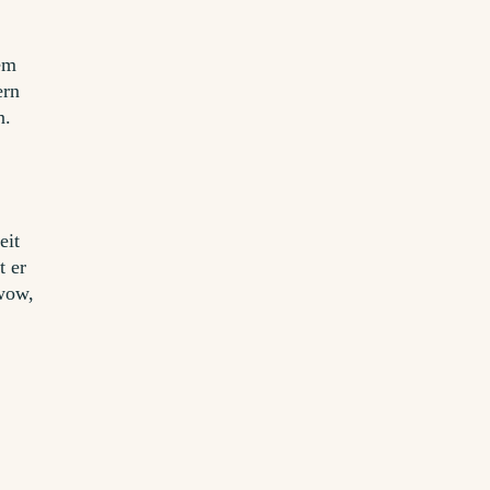
n
nem
ern
n.
eit
t er
 wow,