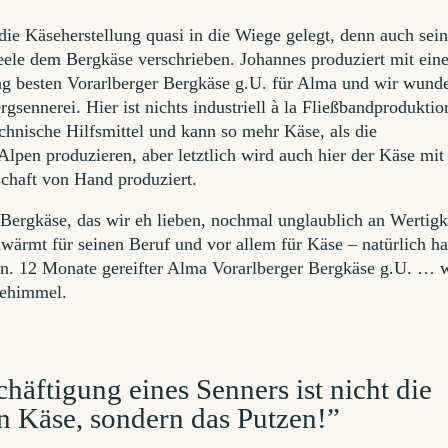
ie Käseherstellung quasi in die Wiege gelegt, denn auch sei
Seele dem Bergkäse verschrieben. Johannes produziert mit ei
ag besten Vorarlberger Bergkäse g.U. für Alma und wir wund
rgsennerei. Hier ist nichts industriell à la Fließbandproduktio
chnische Hilfsmittel und kann so mehr Käse, als die
lpen produzieren, aber letztlich wird auch hier der Käse mit
schaft von Hand produziert.
 Bergkäse, das wir eh lieben, nochmal unglaublich an Wertigk
ärmt für seinen Beruf und vor allem für Käse – natürlich ha
en. 12 Monate gereifter Alma Vorarlberger Bergkäse g.U. …
sehimmel.
häftigung eines Senners ist nicht die
n Käse, sondern das Putzen!”