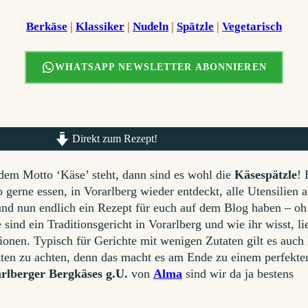
Berkäse
 | 
Klassiker
 | 
Nudeln
 | 
Spätzle
 | 
Vegetarisch
WHATSAPP NEWSLETTER ABONNIEREN
Direkt zum Rezept!
dem Motto ‘Käse’ steht, dann sind es wohl die
Käsespätzle
! 
o gerne essen, in Vorarlberg wieder entdeckt, alle Utensilien 
und nun endlich ein Rezept für euch auf dem Blog haben – oh
ind ein Traditionsgericht in Vorarlberg und wie ihr wisst, li
ionen. Typisch für Gerichte mit wenigen Zutaten gilt es auch 
taten zu achten, denn das macht es am Ende zu einem perfekte
rlberger Bergkäses g.U.
von
Alma
sind wir da ja bestens