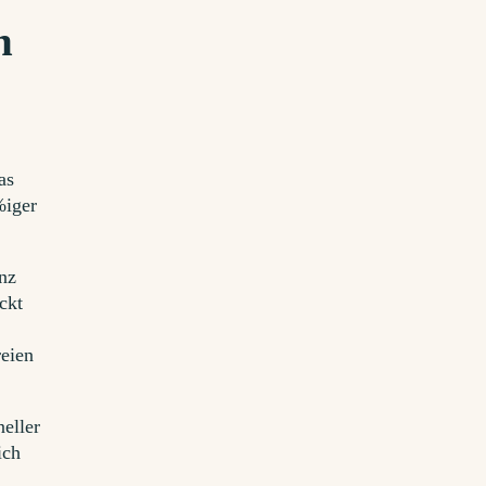
n
as
%iger
anz
ckt
reien
eller
ich