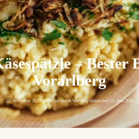
Käsespätzle – Bester 
Vorarlberg
22. November 2020
Unterstützt durch Werbung
Aktualisiert:
25. Juni 2026