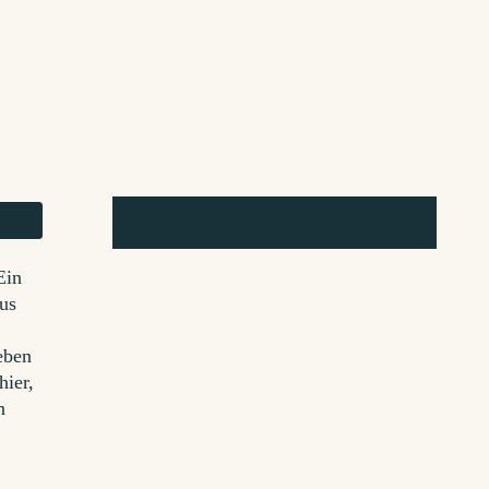
Ein
aus
eben
hier,
n