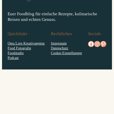
Euer Foodblog für einfache Rezepte, kulinarische
Reisen und echten Genuss.
Quicklinks
Rechtliches
Socials
facebook.com/diejungskochenundbacken
Instagram
pinterest.com/diejungs
Oma Lore Kreativagentur
Impressum
Food Fotografie
Datenschutz
Foodstudio
Cookie-Einstellungen
Podcast