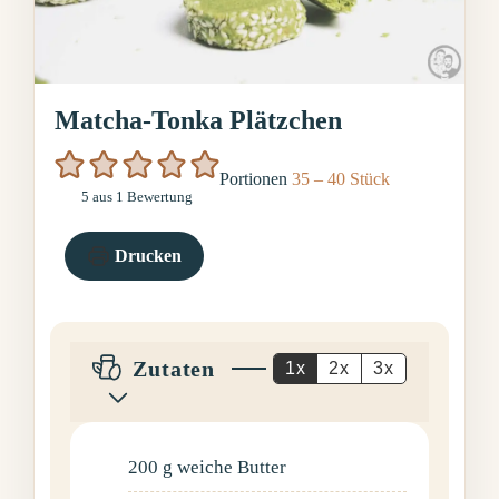
Matcha-Tonka Plätzchen
Portionen
35
– 40 Stück
5
aus 1 Bewertung
Drucken
Zutaten
1x
2x
3x
200
g
weiche Butter