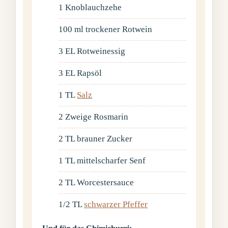
1
Knoblauchzehe
100
ml
trockener Rotwein
3
EL
Rotweinessig
3
EL
Rapsöl
1
TL
Salz
2
Zweige
Rosmarin
2
TL
brauner Zucker
1
TL
mittelscharfer Senf
2
TL
Worcestersauce
1/2
TL
schwarzer Pfeffer