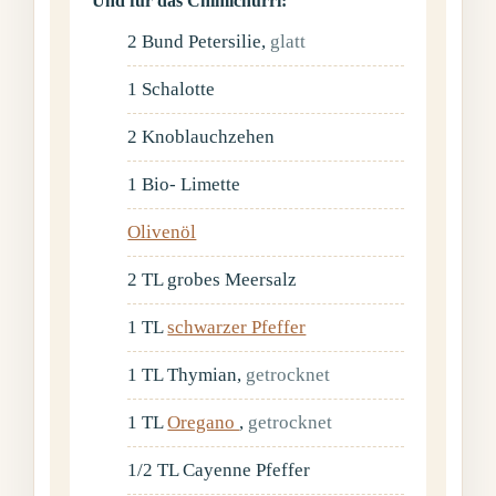
Und für das Chimichurri:
2
Bund
Petersilie
,
glatt
1
Schalotte
2
Knoblauchzehen
1
Bio- Limette
Olivenöl
2
TL
grobes Meersalz
1
TL
schwarzer Pfeffer
1
TL
Thymian
,
getrocknet
1
TL
Oregano
,
getrocknet
1/2
TL
Cayenne Pfeffer