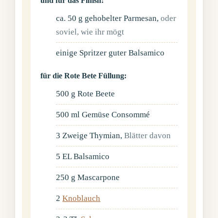
und für das Finish:
ca. 50 g gehobelter Parmesan
,
oder
soviel, wie ihr mögt
einige Spritzer guter Balsamico
für die Rote Bete Füllung:
500
g
Rote Beete
500
ml
Gemüse Consommé
3
Zweige Thymian
,
Blätter davon
5
EL
Balsamico
250
g
Mascarpone
2
Knoblauch