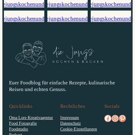
Euer Foodblog für einfache Rezepte, kulinarische
Reisen und echten Genuss.
Quicklinks
Rechtliches
Socials
facebook.com/diejungskochenundbacken
Instagram
pinterest.com/diejungs
Oma Lore Kreativagentur
Impressum
Food Fotografie
Datenschutz
Foodstudio
Cookie-Einstellungen
Podcast