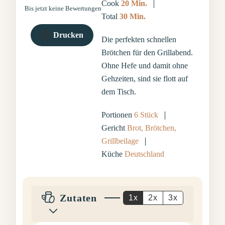
Minuten
Cook
20
Min.
Bis jetzt keine Bewertungen
Minuten
Total
30
Min.
Drucken
Die perfekten schnellen
Brötchen für den Grillabend.
Ohne Hefe und damit ohne
Gehzeiten, sind sie flott auf
dem Tisch.
Portionen
6
Stück
Gericht
Brot, Brötchen,
Grillbeilage
Küche
Deutschland
Zutaten
1x
2x
3x