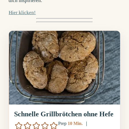
dich inspirieren.
Hier klicken!
Schnelle Grillbrötchen ohne Hefe
Minuten
Prep
10
Min.