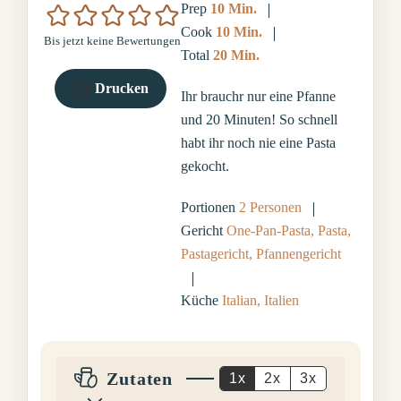
Minuten
Prep
10
Min.
Minuten
Cook
10
Min.
Bis jetzt keine Bewertungen
Minuten
Total
20
Min.
Drucken
Ihr brauchr nur eine Pfanne
und 20 Minuten! So schnell
habt ihr noch nie eine Pasta
gekocht.
Portionen
2
Personen
Gericht
One-Pan-Pasta, Pasta,
Pastagericht, Pfannengericht
Küche
Italian, Italien
Zutaten
1x
2x
3x