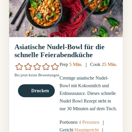
Asiatische Nudel-Bowl für die
schnelle Feierabendküche
Minuten
Minuten
Prep
5
Min.
Cook
25
Min.
Bis jetzt keine Bewertungen
Cremige asiatische Nudel-
Bowl mit Kokosmilch und
Drucken
Erdnusssauce. Dieses schnelle
Nudel Bowl Rezept steht in
nur 30 Minuten auf dem Tisch.
Portionen
4
Personen
Gericht
Hauptgericht