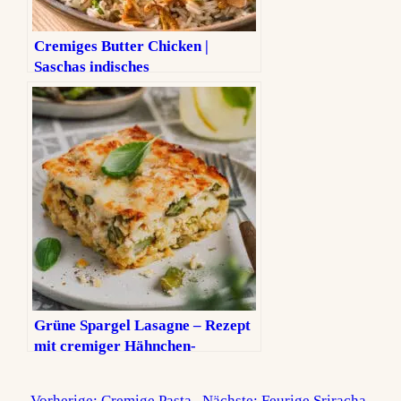
Cremiges Butter Chicken |
Saschas indisches
Lieblingsgericht
Grüne Spargel Lasagne – Rezept
mit cremiger Hähnchen-
Bolognese
←
Vorherige:
Cremige Pasta
Nächste:
Feurige Sriracha