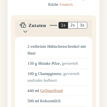
Küche
Asiatisch
Zutaten
1x
2x
3x
2
entbeinte Hähnchenschenkel mit
Haut
150
g
Shitake Pilze
,
geviertelt
100
g
Champginons
,
geviertelt
und/oder halbiert
440
ml
Geflügelfond
500
ml
Kokosmilch