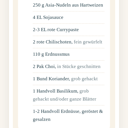
250
g
Asia-Nudeln aus Hartweizen
4
EL
Sojasauce
2-3
EL
rote Currypaste
2
rote Chilischoten
,
fein gewürfelt
110
g
Erdnussmus
2
Pak Choi
,
in Stücke geschnitten
1
Bund
Koriander
,
grob gehackt
1
Handvoll
Basilikum
,
grob
gehackt und/oder ganze Blätter
1-2
Handvoll
Erdnüsse, geröstet &
gesalzen