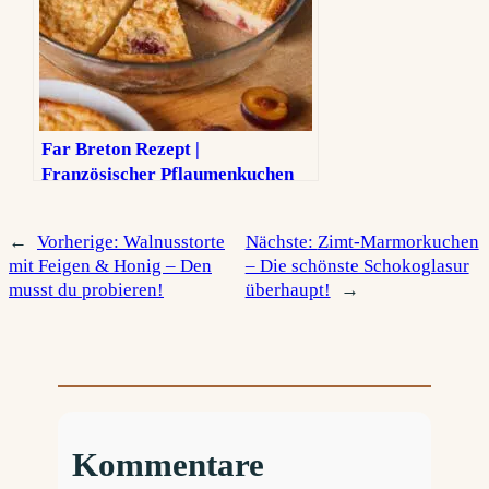
Far Breton Rezept |
Französischer Pflaumenkuchen
aus der Bretagne
←
Vorherige:
Walnusstorte
Nächste:
Zimt-Marmorkuchen
mit Feigen & Honig – Den
– Die schönste Schokoglasur
musst du probieren!
überhaupt!
→
Kommentare