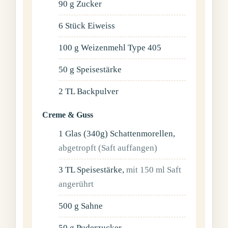
90
g
Zucker
6
Stück
Eiweiss
100
g
Weizenmehl Type 405
50
g
Speisestärke
2
TL
Backpulver
Creme & Guss
1
Glas (340g)
Schattenmorellen
,
abgetropft (Saft auffangen)
3
TL
Speisestärke
,
mit 150 ml Saft
angerührt
500
g
Sahne
50
g
Puderzucker