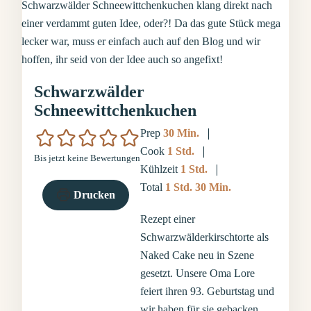
Schwarzwälder
Schneewittchenkuchen
Minuten
Prep
30
Min.
Stunde
Cook
1
Std.
Bis jetzt keine Bewertungen
Stunde
Kühlzeit
1
Std.
Stunde
Minuten
Total
1
Std.
30
Min.
Drucken
Rezept einer
Schwarzwälderkirschtorte als
Naked Cake neu in Szene
gesetzt. Unsere Oma Lore
feiert ihren 93. Geburtstag und
wir haben für sie gebacken …