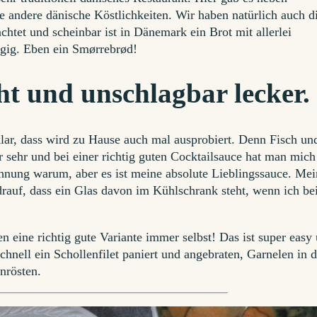
e andere dänische Köstlichkeiten. Wir haben natürlich auch d
tet und scheinbar ist in Dänemark ein Brot mit allerlei
ngig. Eben ein Smørrebrød!
t und unschlagbar lecker.
lar, dass wird zu Hause auch mal ausprobiert. Denn Fisch un
r sehr und bei einer richtig guten Cocktailsauce hat man mich
nung warum, aber es ist meine absolute Lieblingssauce. Mei
drauf, dass ein Glas davon im Kühlschrank steht, wenn ich be
 eine richtig gute Variante immer selbst! Das ist super easy
hnell ein Schollenfilet paniert und angebraten, Garnelen in d
nrösten.