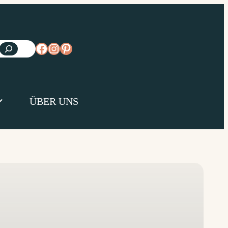
https://www.facebook.com/diejungsk
https://www.instagram.com/diejun
https://www.pinterest.de/diejungs
ÜBER UNS