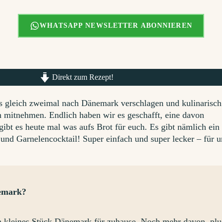
WHATSAPP NEWSLETTER ABONNIEREN
Direkt zum Rezept!
ns gleich zweimal nach Dänemark verschlagen und kulinarisch
n mitnehmen. Endlich haben wir es geschafft, eine davon
ibt es heute mal was aufs Brot für euch. Es gibt nämlich ein
und Garnelencocktail! Super einfach und super lecker – für u
nemark?
in kleines Stück Dänemark für zuhause. Noch mehr davon, plu