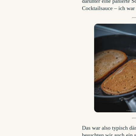
darunter eine panierte 
Cocktailsauce – ich wa
Das war also typisch d
besuchten wir auch ein s