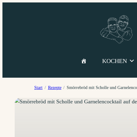
Zum
Inhalt
springen
KOCHEN
Start
Rezepte
Smörrebröd mit Scholle und Garnelenco