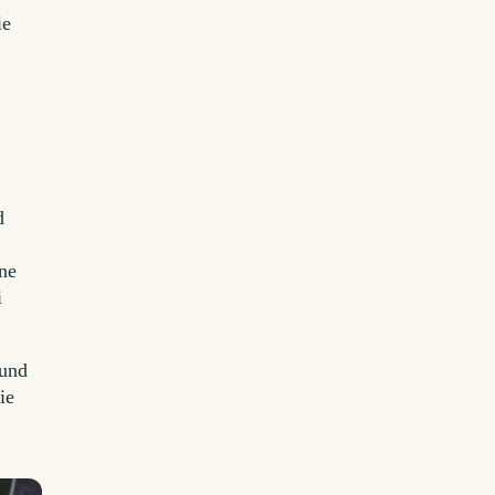
ie
d
ne
i
 und
ie