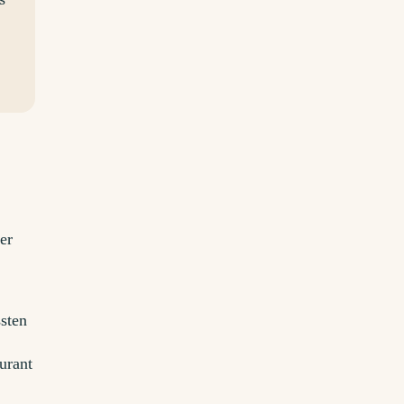
er
ssten
urant