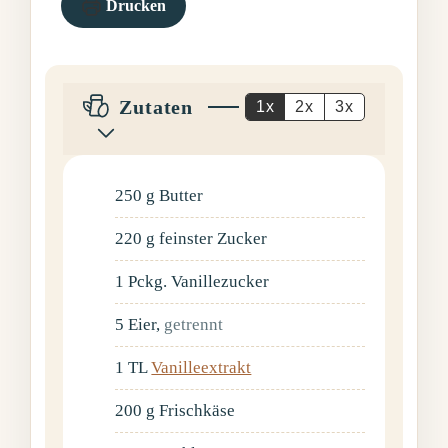
Drucken
Zutaten
1x
2x
3x
250
g
Butter
220
g
feinster Zucker
1
Pckg.
Vanillezucker
5
Eier
,
getrennt
1
TL
Vanilleextrakt
200
g
Frischkäse