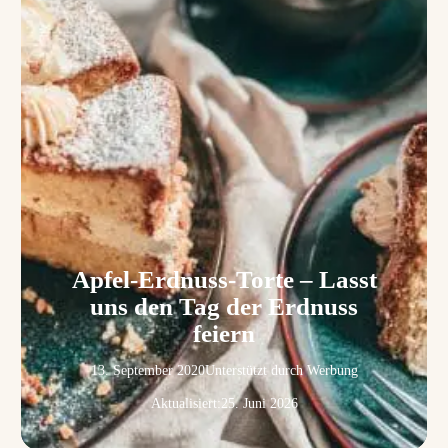
Apfel-Erdnuss-Torte – Lasst
uns den Tag der Erdnuss
feiern
13. September 2020
Unterstützt durch Werbung
Aktualisiert:
25. Juni 2026