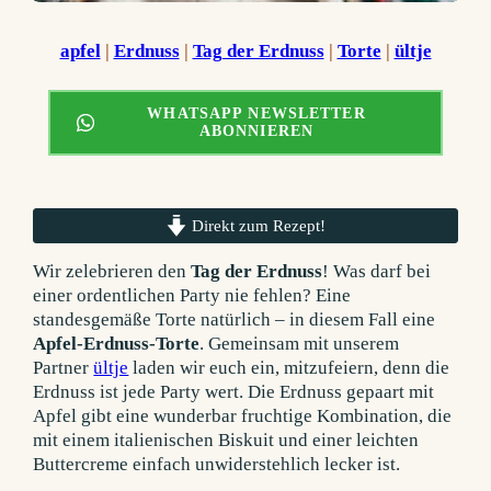
apfel
 | 
Erdnuss
 | 
Tag der Erdnuss
 | 
Torte
 | 
ültje
WHATSAPP NEWSLETTER
ABONNIEREN
Direkt zum Rezept!
Wir zelebrieren den
Tag der Erdnuss
! Was darf bei
einer ordentlichen Party nie fehlen? Eine
standesgemäße Torte natürlich – in diesem Fall eine
Apfel-Erdnuss-Torte
. Gemeinsam mit unserem
Partner
ültje
laden wir euch ein, mitzufeiern, denn die
Erdnuss ist jede Party wert. Die Erdnuss gepaart mit
Apfel gibt eine wunderbar fruchtige Kombination, die
mit einem italienischen Biskuit und einer leichten
Buttercreme einfach unwiderstehlich lecker ist.