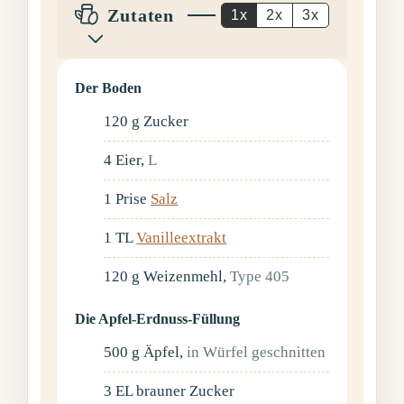
Zutaten
1x
2x
3x
Der Boden
120
g
Zucker
4
Eier
,
L
1
Prise
Salz
1
TL
Vanilleextrakt
120
g
Weizenmehl
,
Type 405
Die Apfel-Erdnuss-Füllung
500
g
Äpfel
,
in Würfel geschnitten
3
EL
brauner Zucker