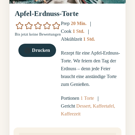
Apfel-Erdnuss-Torte
Minuten
Prep
20
Min.
Stunde
Cook
1
Std.
Bis jetzt keine Bewertungen
Stunde
Abkühlzeit
1
Std.
Drucken
Rezept für eine Apfel-Erdnuss-
Torte. Wir feiern den Tag der
Erdnuss – denn jede Feier
braucht eine anständige Torte
zum Genießen.
Portionen
1
Torte
Gericht
Dessert, Kaffeetafel,
Kaffeezeit