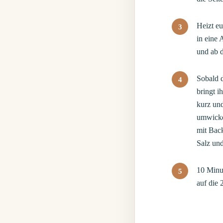
Heizt e
in eine 
und ab d
Sobald d
bringt i
kurz und
umwickel
mit Back
Salz un
10 Minut
auf die 