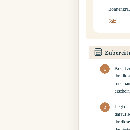
Bohnenkrau
Salz
Zubereit
Kocht zu
ihr alle
miteinan
erschei
Legt euc
darauf s
ihr dies
die Seit