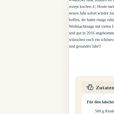
Zutate
Für den falsch
500
g
Rinde