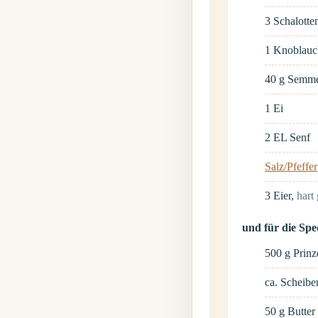
3
Schalotte
1
Knoblauc
40
g
Semme
1
Ei
2
EL
Senf
Salz/Pfeffer
3
Eier
,
hart
und für die Sp
500
g
Prin
ca.
Scheibe
50
g
Butter