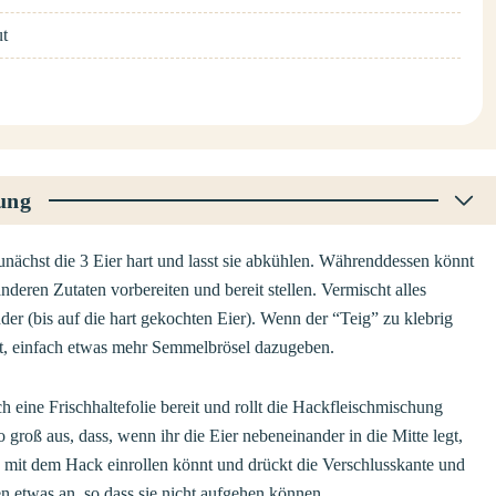
t
ung
nächst die 3 Eier hart und lasst sie abkühlen. Währenddessen könnt
 anderen Zutaten vorbereiten und bereit stellen. Vermischt alles
der (bis auf die hart gekochten Eier). Wenn der “Teig” zu klebrig
nt, einfach etwas mehr Semmelbrösel dazugeben.
h eine Frischhaltefolie bereit und rollt die Hackfleischmischung
o groß aus, dass, wenn ihr die Eier nebeneinander in die Mitte legt,
e mit dem Hack einrollen könnt und drückt die Verschlusskante und
en etwas an, so dass sie nicht aufgehen können.