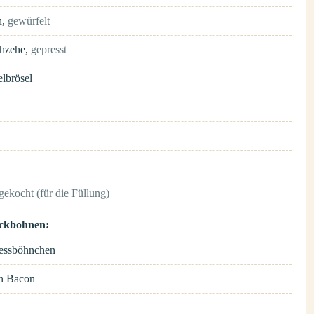
n
,
gewürfelt
hzehe
,
gepresst
lbrösel
 gekocht (für die Füllung)
eckbohnen:
zessböhnchen
n
Bacon