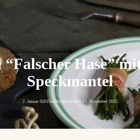
 “Falscher Hase” mi
Speckmantel
2. Januar 0201
Sascha
Aktualisiert:
13. November 2025