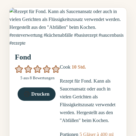
Fond
Stunden
Cook
10
Std.
5
aus
8
Bewertungen
Rezept für Fond. Kann als
Saucenansatz oder auch in
Drucken
vielen Gerichten als
Flüssigkeitszusatz verwendet
werden. Hergestellt aus den
"Abfällen" beim Kochen.
Portionen
5
Gläser à 400 ml