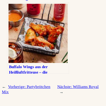
Rezept ohne Sahne
Buffalo Wings aus der
Heißluftfritteuse – die
ultimativen Hot Wings
←
Vorherige:
Partybrötchen
Nächste:
Williams Royal
Mix
→