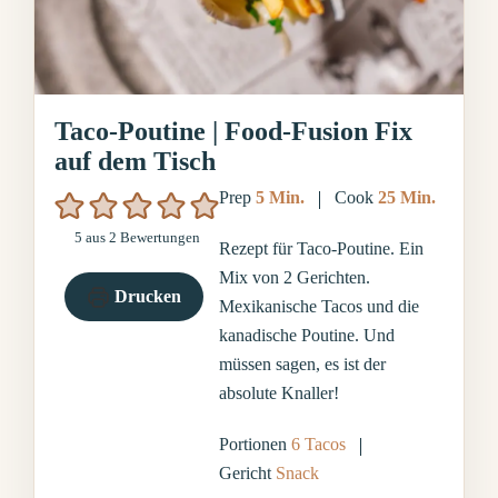
Taco-Poutine | Food-Fusion Fix
auf dem Tisch
Minuten
Minuten
Prep
5
Min.
Cook
25
Min.
5
aus
2
Bewertungen
Rezept für Taco-Poutine. Ein
Mix von 2 Gerichten.
Drucken
Mexikanische Tacos und die
kanadische Poutine. Und
müssen sagen, es ist der
absolute Knaller!
Portionen
6
Tacos
Gericht
Snack