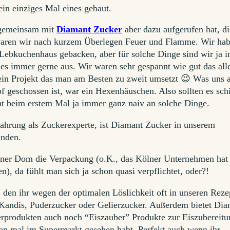
ein einziges Mal eines gebaut.
emeinsam mit
Diamant Zucker
aber dazu aufgerufen hat, di
waren wir nach kurzem Überlegen Feuer und Flamme. Wir ha
Lebkuchenhaus gebacken, aber für solche Dinge sind wir ja 
es immer gerne aus. Wir waren sehr gespannt wie gut das all
t ein Projekt das man am Besten zu zweit umsetzt 😉 Was uns 
f geschossen ist, war ein Hexenhäuschen. Also sollten es sch
 beim erstem Mal ja immer ganz naiv an solche Dinge.
fahrung als Zuckerexperte, ist Diamant Zucker in unserem
inden.
ölner Dom die Verpackung (o.K., das Kölner Unternehmen hat 
en), da fühlt man sich ja schon quasi verpflichtet, oder?!
, den ihr wegen der optimalen Löslichkeit oft in unseren Reze
 Kandis, Puderzucker oder Gelierzucker. Außerdem bietet Di
rprodukten auch noch “Eiszauber” Produkte zur Eiszubereitu
hon mal im Supermarkt gesehen habt. Perfekt auch wenn ihr