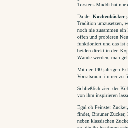
Torstens Muddi hat nur 
Da der
Kuchenbäcker
g
Tradition umzusetzen, 
noch nie zusammen ein 
offen und probieren Neu
funktioniert und das is
beiden direkt in den Kop
Wände werden, man geht
Mit der 140 jährigen Er
Vorratsraum immer zu f
Schließlich ziert der K
von ihm inspirieren lass
Egal ob Feinster Zucker
findet, Brauner Zucker,
neben klassischen Zucke
an, die ihr bestimmt sc