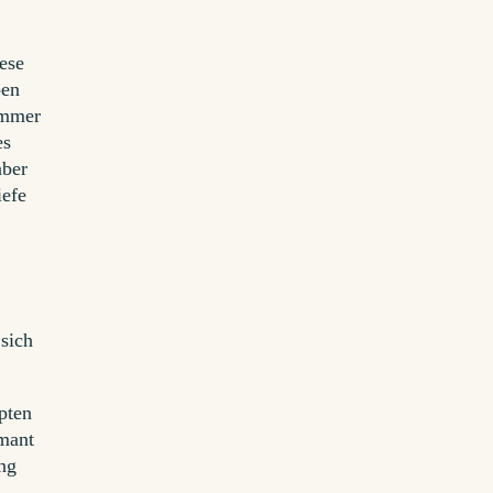
ese
ben
immer
es
aber
iefe
sich
pten
amant
ng