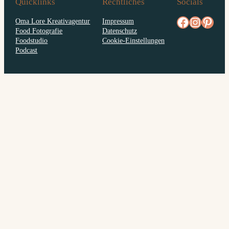
Quicklinks
Rechtliches
Socials
facebook.com/diejungskochenundbacken
Instagram
pinterest.com/diejungs
Oma Lore Kreativagentur
Impressum
Food Fotografie
Datenschutz
Foodstudio
Cookie-Einstellungen
Podcast