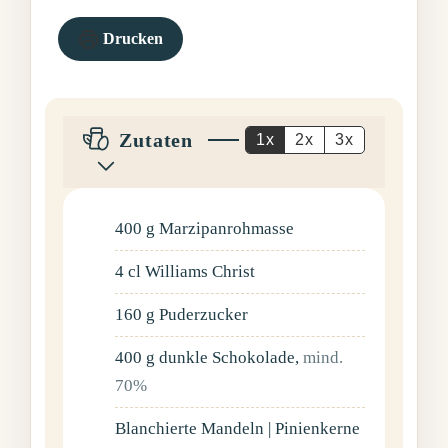
Drucken
Zutaten
1x
2x
3x
400
g
Marzipanrohmasse
4
cl
Williams Christ
160
g
Puderzucker
400
g
dunkle Schokolade
,
mind.
70%
Blanchierte Mandeln | Pinienkerne