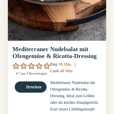
Mediterraner Nudelsalat mit
Ofengemüse & Ricotta-Dressing
Minuten
Prep
10
Min.
Minuten
Cook
40
Min.
4.7
aus
3
Bewertungen
Mediterraner Nudelsalat mit
Drucken
Ofengemüse & Ricotta-
Dressing. Ideal zum Grillen
oder als leichtes Hauptgericht.
Euer neues Lieblingsrezept!