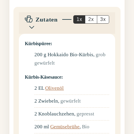
Zutaten
1x
2x
3x
Kürbispüree:
200
g
Hokkaido Bio-Kürbis
,
grob
gewürfelt
Kürbis-Käsesauce:
2
EL
Olivenöl
2
Zwiebeln
,
gewürfelt
2
Knoblauchzehen
,
gepresst
200
ml
Gemüsebrühe
,
Bio