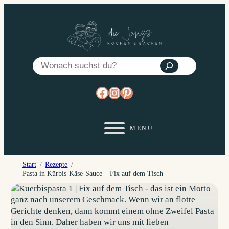
Zum
Inhalt
springen
Suchen
https://www.facebook.co
https://www.instagram
https://www.pinterest
Start
Rezepte
Pasta in Kürbis-Käse-Sauce – Fix auf dem Tisch