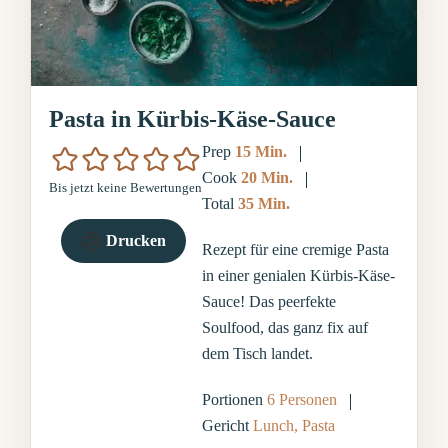
Pasta in Kürbis-Käse-Sauce
Minuten
Prep
15
Min.
Minuten
Cook
20
Min.
Bis jetzt keine Bewertungen
Minuten
Total
35
Min.
Drucken
Rezept für eine cremige Pasta
in einer genialen Kürbis-Käse-
Sauce! Das peerfekte
Soulfood, das ganz fix auf
dem Tisch landet.
Portionen
6
Personen
Gericht
Lunch, Pasta