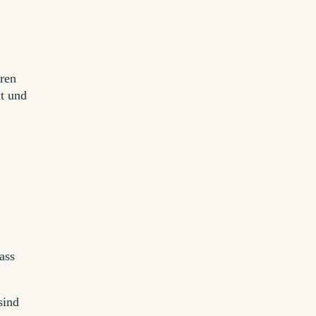
ren
lt und
ass
sind