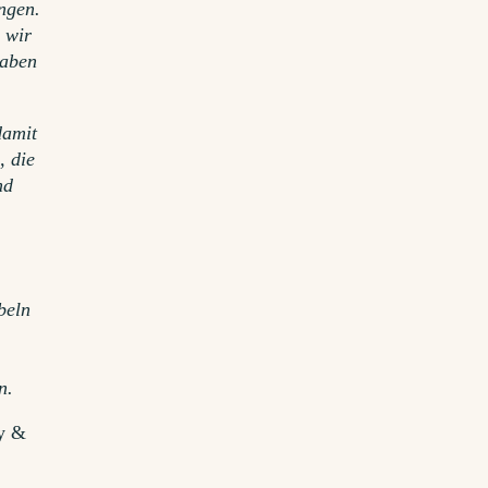
ngen.
s wir
haben
damit
, die
nd
n
beln
n.
oy &