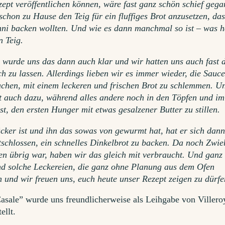
zept veröffentlichen können, wäre fast ganz schön schief gega
schon zu Hause den Teig für ein fluffiges Brot anzusetzen, da
nni backen wollten. Und wie es dann manchmal so ist – was 
n Teig.
wurde uns das dann auch klar und wir hatten uns auch fast 
 zu lassen. Allerdings lieben wir es immer wieder, die Sauce
chen, mit einem leckeren und frischen Brot zu schlemmen. U
ot auch dazu, während alles andere noch in den Töpfen und im
st, den ersten Hunger mit etwas gesalzener Butter zu stillen.
cker ist und ihn das sowas von gewurmt hat, hat er sich dan
ntschlossen, ein schnelles Dinkelbrot zu backen. Da noch Zwie
n übrig war, haben wir das gleich mit verbraucht. Und ganz
d solche Leckereien, die ganz ohne Planung aus dem Ofen
n und wir freuen uns, euch heute unser Rezept zeigen zu dürfe
Casale” wurde uns freundlicherweise als Leihgabe von Viller
ellt.