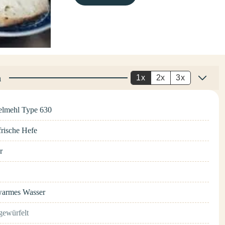
n
1x
2x
3x
elmehl Type 630
frische Hefe
r
warmes Wasser
gewürfelt