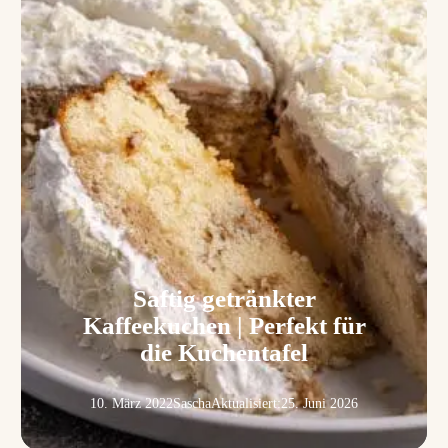
Saftig getränkter
Kaffeekuchen | Perfekt für
die Kuchentafel
10. März 2022
Sascha
Aktualisiert:
25. Juni 2026