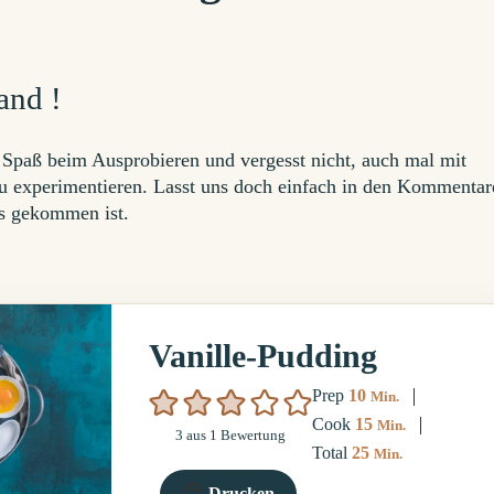
and !
Spaß beim Ausprobieren und vergesst nicht, auch mal mit
u experimentieren. Lasst uns doch einfach in den Kommentar
us gekommen ist.
Vanille-Pudding
Minuten
Prep
10
Min.
Minuten
Cook
15
Min.
3
aus 1 Bewertung
Minuten
Total
25
Min.
Drucken