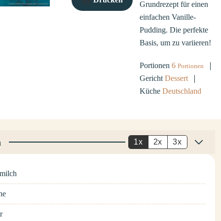
Grundrezept für einen
einfachen Vanille-
Pudding. Die perfekte
Basis, um zu variieren!
Portionen
6
Portionen
Gericht
Dessert
Küche
Deutschland
n
1x
2x
3x
lmilch
ne
r