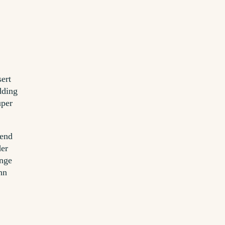
sert
dding
uper
hend
der
enge
hn