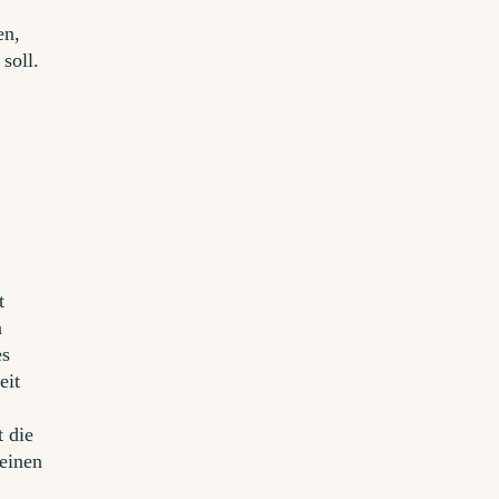
en,
soll.
s
t
n
es
eit
t die
 einen