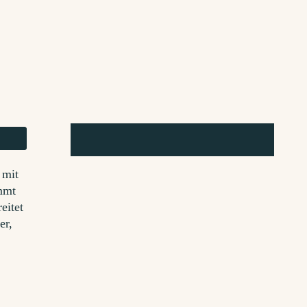
 mit
ammt
eitet
er,